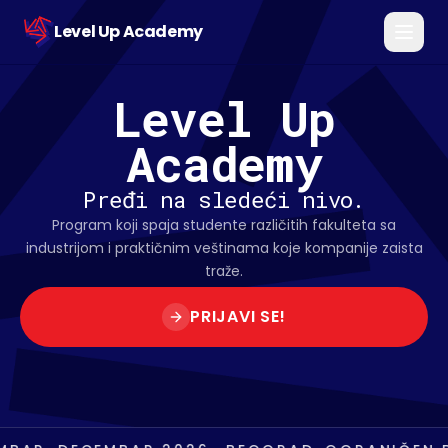
Level Up Academy
Level Up
ŠTA JE LEVEL UP
Academy
ZA KOGA JE
Pređi na sledeći nivo.
PROGRAM
Program koji spaja studente različitih fakulteta sa
industrijom i praktičnim veštinama koje kompanije zaista
PREDAVAČI
traže.
FAQ
PRIJAVI SE!
PRIJAVI SE