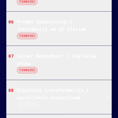
TEHNIČKI
Prompt inženjering i
06
interakcija sa AI alatima
TEHNIČKI
Sajber bezbednost i digitalna
07
etika
TEHNIČKI
Digitalna transformacija i
08
upravljanje inovacijama
NETEHNIČKI