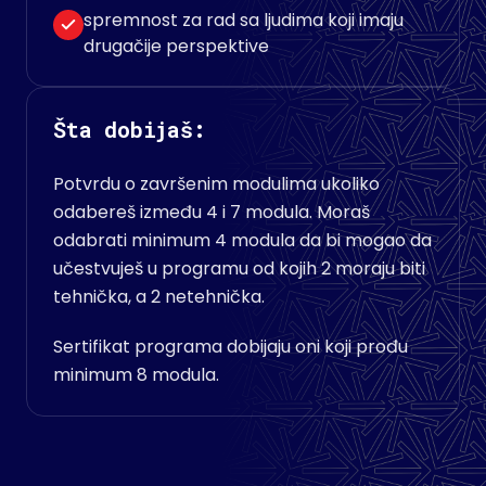
spremnost za rad sa ljudima koji imaju
drugačije perspektive
Šta dobijaš:
Potvrdu o završenim modulima ukoliko
odabereš između 4 i 7 modula. Moraš
odabrati minimum 4 modula da bi mogao da
učestvuješ u programu od kojih 2 moraju biti
tehnička, a 2 netehnička.
Sertifikat programa dobijaju oni koji prođu
minimum 8 modula.