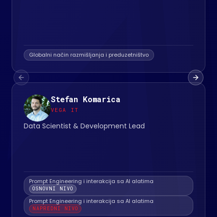
Globalni način razmišljanja i preduzetništvo
Previous slide
Next s
Stefan Komarica
VEGA IT
Data Scientist & Development Lead
Prompt Engineering i interakcija sa AI alatima
OSNOVNI NIVO
Prompt Engineering i interakcija sa AI alatima
NAPREDNI NIVO