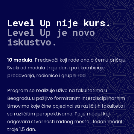
Level Up nije kurs.
Level Up je novo
iskustvo.
10 modula.
Predavači koji rade ono o čemu pričaju.
Svaki od modula traje dan i po i kombinuje
predavanja, radionice i grupni rad.
Program se realizuje uživo na fakultetima u
Beogradu, u pažljivo formiranim interdisciplinarnim
timovima koje čine pojedinci sa različitih fakulteta i
sa različitim perspektivama. To je model koji
odgovara stvarnosti radnog mesta. Jedan modul
traje 1,5 dan.