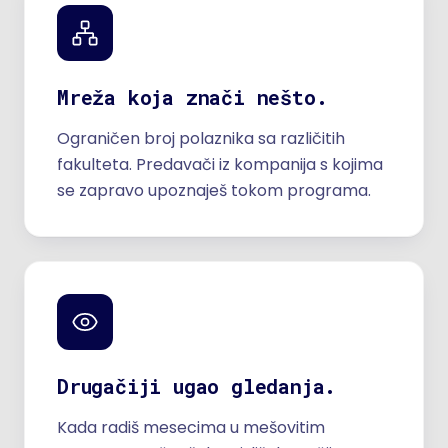
Mreža koja znači nešto.
Ograničen broj polaznika sa različitih
fakulteta. Predavači iz kompanija s kojima
se zapravo upoznaješ tokom programa.
Drugačiji ugao gledanja.
Kada radiš mesecima u mešovitim