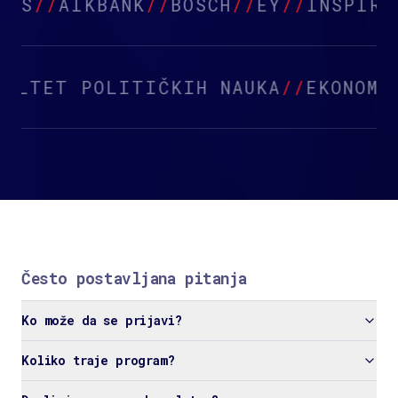
S
//
AIKBANK
//
BOSCH
//
EY
//
INSPIRA G
T
//
FAKULTET POLITIČKIH NAUKA
//
EK
Često postavljana pitanja
Ko može da se prijavi?
Koliko traje program?