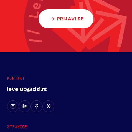
PRIJAVI SE
KONTAKT
levelup@dsi.rs
𝕏
STRANICE