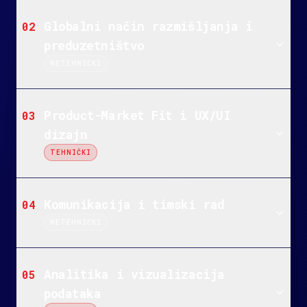
Globalni način razmišljanja i
02
preduzetništvo
NETEHNIČKI
Product-Market Fit i UX/UI
03
dizajn
TEHNIČKI
Komunikacija i timski rad
04
NETEHNIČKI
Analitika i vizualizacija
05
podataka