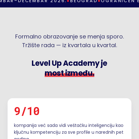
BAR–DECEMBAR 2026.
●
BEOGRAD
●
OGRANIČEN B
Formalno obrazovanje se menja sporo.
Tržište rada — iz kvartala u kvartal.
Level Up Academy je
most između.
9/10
kompanija već sada vidi veštačku inteligenciju kao
ključnu kompetenciju za sve profile u narednih pet