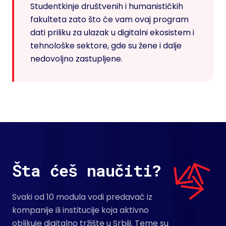
Studentkinje društvenih i humanističkih
fakulteta zato što će vam ovaj program
dati priliku za ulazak u digitalni ekosistem i
tehnološke sektore, gde su žene i dalje
nedovoljno zastupljene.
Šta ćeš naučiti?
Svaki od 10 modula vodi predavač iz
kompanije ili institucije koja aktivno
oblikuje digitalno tržište u Srbiji. Teme su