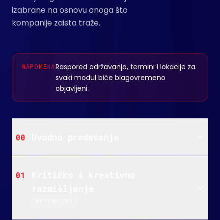
izabrane na osnovu onoga što
kompanije zaista traže.
Raspored održavanja, termini i lokacije za
NAPOMENA
svaki modul biće blagovremeno
objavljeni.
Uvodno predavanje
00
Kritičko i kreativno
01
razmišljanje
NETEHNIČKI