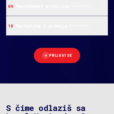
Menadžment proizvoda
09
NETEHNIČKI
Marketing i prodaja
10
NETEHNIČKI
PRIJAVI SE
S čime odlaziš sa