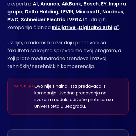
eksperti iz
A1, Ananas, AikBank, Bosch, EY, Inspira
grupa, Delta Holding, LEVI9, Microsoft, Nordeus,
PwC, Schneider Electric i VEGA IT
i drugih
kompanija članica
Inicijative „Digitalna Srbija"
.
Uz njih, akademski okvir daju predavači sa
fakulteta sa kojima sprovodimo ovaj program, a
koji prate međunarodne trendove i razvoj
tehničkih/netehničkih kompetencija.
Ovo nije finalna lista predavača iz
NAPOMENA
kompanija. Uvodna predavanja na
svakom modulu održaće profesori sa
Univerziteta u Beogradu.